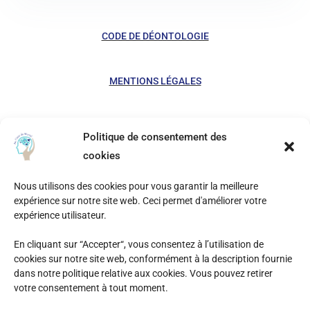
CODE DE DÉONTOLOGIE
MENTIONS LÉGALES
POLITIQUE DE COOKIES
Politique de consentement des
cookies
Nous utilisons des cookies pour vous garantir la meilleure
©2023 par Caroline MICHEL-VARLET – SIRET 881
expérience sur notre site web. Ceci permet d'améliorer votre
910 095 00010 – EI – Préparatrice mentale à
expérience utilisateur.
Breuil Le Vert – Créé avec WordPress
En cliquant sur “Accepter“, vous consentez à l’utilisation de
cookies sur notre site web, conformément à la description fournie
dans notre politique relative aux cookies. Vous pouvez retirer
votre consentement à tout moment.