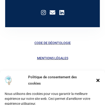
CODE DE DÉONTOLOGIE
MENTIONS LÉGALES
POLITIQUE DE COOKIES
Politique de consentement des
cookies
Nous utilisons des cookies pour vous garantir la meilleure
©2026 par Caroline MICHEL-VARLET – SIRET 881
expérience sur notre site web. Ceci permet d'améliorer votre
910 095 00010 – EI – Préparatrice mentale à
expérience utilisateur.